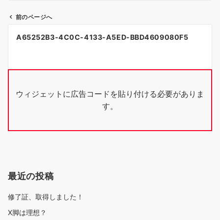
前のページへ
投
A65252B3-4C0C-4133-A5ED-BBD4609080F5
稿
ナ
ビ
ウィジェットに広告コードを貼り付ける必要がありま
ゲ
す。
ー
シ
ョ
ン
最近の投稿
修了証、取得しました！
X脚は理想？