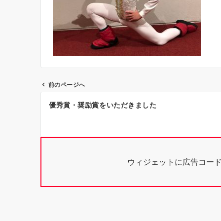
前のページへ
投
優秀賞・奨励賞をいただきました
稿
ナ
ビ
ウィジェットに広告コー
ゲ
ー
シ
ョ