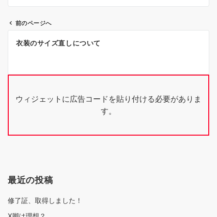
前のページへ
投
衣装のサイズ直しについて
稿
ナ
ビ
ウィジェットに広告コードを貼り付ける必要がありま
ゲ
す。
ー
シ
ョ
ン
最近の投稿
修了証、取得しました！
X脚は理想？