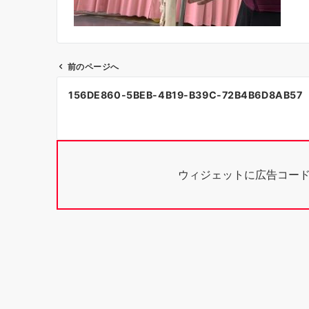
前のページへ
投
156DE860-5BEB-4B19-B39C-72B4B6D8AB57
稿
ナ
ビ
ウィジェットに広告コー
ゲ
ー
シ
ョ
ン