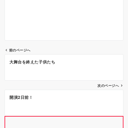
前のページへ
投
大舞台を終えた子供たち
稿
ナ
次のページへ
ビ
ゲ
開演2日前！
ー
シ
ョ