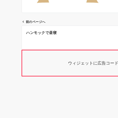
前のページへ
投
ハンモックで昼寝
稿
ナ
ビ
ウィジェットに広告コー
ゲ
ー
シ
ョ
ン