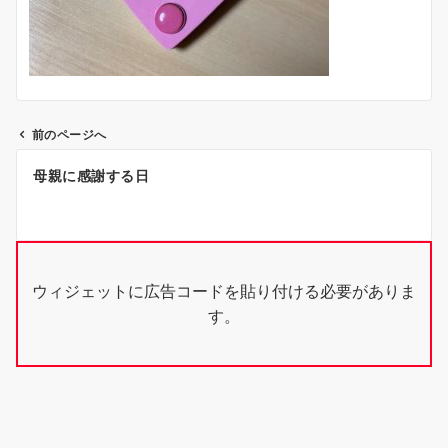
前のページへ
投
母親に感謝する日
稿
ナ
ビ
ウィジェットに広告コードを貼り付ける必要がありま
ゲ
す。
ー
シ
ョ
ン